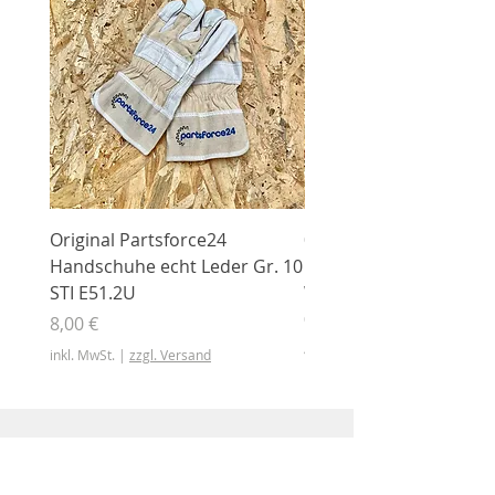
Original Partsforce24
000 03 016 00 Stützrolle
Handschuhe echt Leder Gr. 10
mit Gummimantel
STI E51.2U
WÜHLMAUS Original
000.03.016.00
Preis
8,00 €
Preis
46,50 €
inkl. MwSt.
|
zzgl. Versand
inkl. MwSt.
Shop