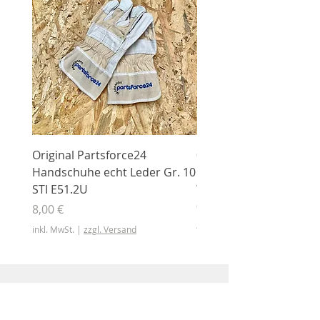
Original Partsforce24
000 03 016 00 Stützrolle
Handschuhe echt Leder Gr. 10
mit Gummimantel
STI E51.2U
WÜHLMAUS Original
000.03.016.00
Preis
8,00 €
Preis
46,50 €
inkl. MwSt.
|
zzgl. Versand
inkl. MwSt.
Shop