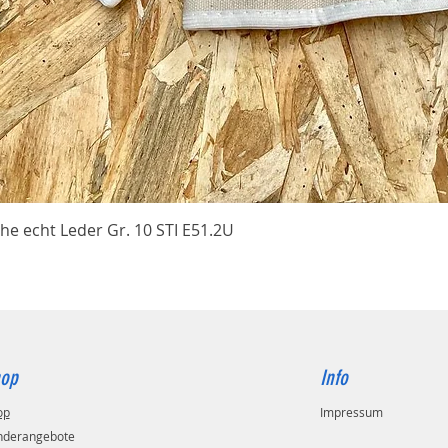
Schnellansicht
he echt Leder Gr. 10 STI E51.2U
op
Info
op
Impressum
nderangebote