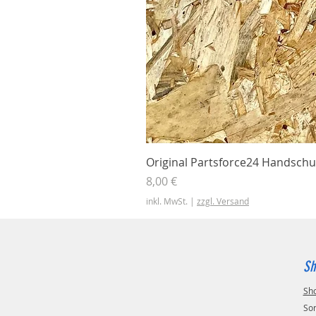
Original Partsforce24 Handschu
Preis
8,00 €
inkl. MwSt.
|
zzgl. Versand
Sh
Sh
So