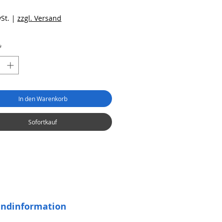
eis
St.
|
zzgl. Versand
*
In den Warenkorb
Sofortkauf
andinformation