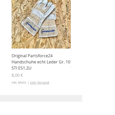
Original Partsforce24
000 03 016 00 Stützrolle
Handschuhe echt Leder Gr. 10
mit Gummimantel
STI E51.2U
WÜHLMAUS Original
000.03.016.00
Preis
8,00 €
Preis
46,50 €
inkl. MwSt.
|
zzgl. Versand
inkl. MwSt.
Shop