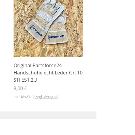
Original Partsforce24
000 03 016 00 Stützrolle
Handschuhe echt Leder Gr. 10
mit Gummimantel
STI E51.2U
WÜHLMAUS Original
000.03.016.00
Preis
8,00 €
Preis
46,50 €
inkl. MwSt.
|
zzgl. Versand
inkl. MwSt.
Shop