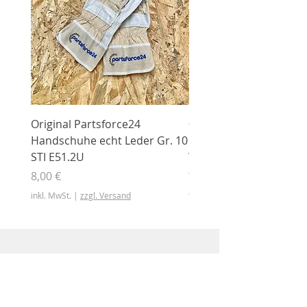
Original Partsforce24
000 03 016 00 Stützrolle
Handschuhe echt Leder Gr. 10
mit Gummimantel
STI E51.2U
WÜHLMAUS Original
000.03.016.00
Preis
8,00 €
Preis
46,50 €
inkl. MwSt.
|
zzgl. Versand
inkl. MwSt.
Shop
Shop
Sonderangebote