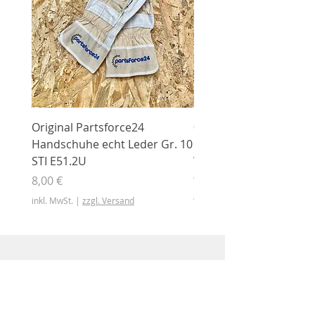
Original Partsforce24
000 03 016 00 Stützrolle
Handschuhe echt Leder Gr. 10
mit Gummimantel
STI E51.2U
WÜHLMAUS Original
000.03.016.00
Preis
8,00 €
Preis
46,50 €
inkl. MwSt.
|
zzgl. Versand
inkl. MwSt.
Shop
Shop
Sonderangebote