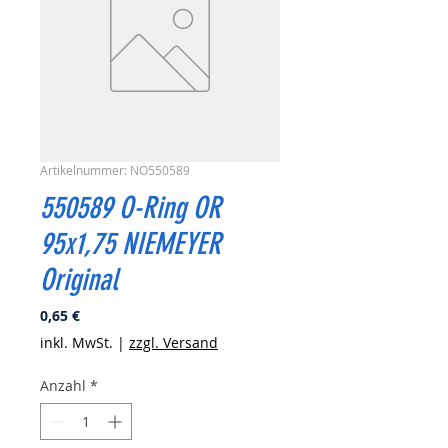
Artikelnummer: NO550589
550589 O-Ring OR
95x1,75 NIEMEYER
Original
Preis
0,65 €
inkl. MwSt.
|
zzgl. Versand
Anzahl
*