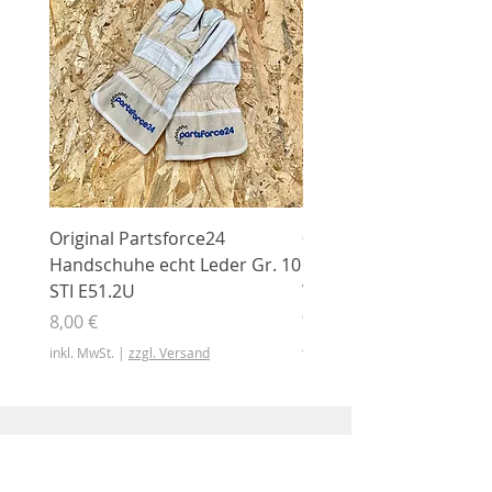
Original Partsforce24
000 03 016 00 Stützrolle
Handschuhe echt Leder Gr. 10
mit Gummimantel
STI E51.2U
WÜHLMAUS Original
000.03.016.00
Preis
8,00 €
Preis
46,50 €
inkl. MwSt.
|
zzgl. Versand
inkl. MwSt.
Shop