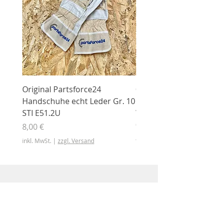
Original Partsforce24
000 03 016 00 Stützrolle
Handschuhe echt Leder Gr. 10
mit Gummimantel
STI E51.2U
WÜHLMAUS Original
000.03.016.00
Preis
8,00 €
Preis
46,50 €
inkl. MwSt.
|
zzgl. Versand
inkl. MwSt.
Shop
Shop
Sonderangebote