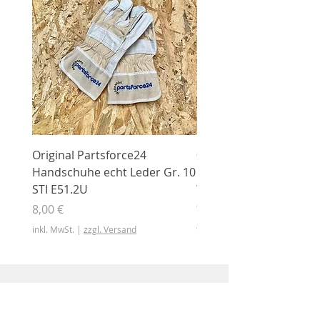
Original Partsforce24
000 03 016 00 Stützrolle
Handschuhe echt Leder Gr. 10
mit Gummimantel
STI E51.2U
WÜHLMAUS Original
000.03.016.00
Preis
8,00 €
Preis
46,50 €
inkl. MwSt.
|
zzgl. Versand
inkl. MwSt.
Shop