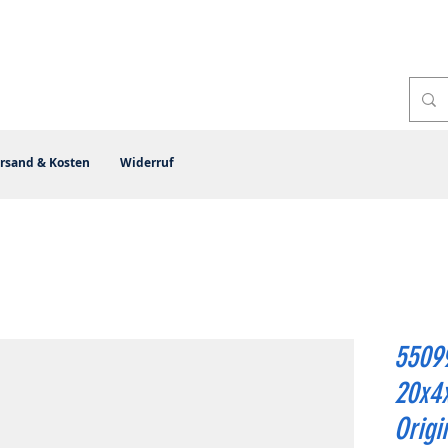
rsand & Kosten
Widerruf
55099
20x4
Origi