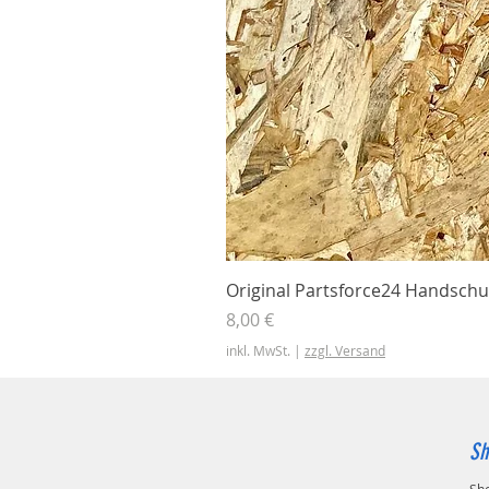
Original Partsforce24 Handschu
Preis
8,00 €
inkl. MwSt.
|
zzgl. Versand
Sh