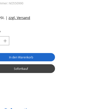
ummer: NO550990
eis
St.
|
zzgl. Versand
*
In den Warenkorb
Sofortkauf