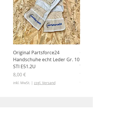
Original Partsforce24
000 03 016 00 Stützrolle
Handschuhe echt Leder Gr. 10
mit Gummimantel
STI E51.2U
WÜHLMAUS Original
000.03.016.00
Preis
8,00 €
Preis
46,50 €
inkl. MwSt.
|
zzgl. Versand
inkl. MwSt.
Shop
Shop
Sonderangebote