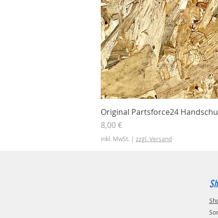
Original Partsforce24 Handschu
Preis
8,00 €
inkl. MwSt.
|
zzgl. Versand
Sh
Sh
So