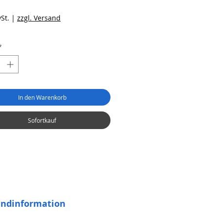
eis
St.
|
zzgl. Versand
*
In den Warenkorb
Sofortkauf
andinformation