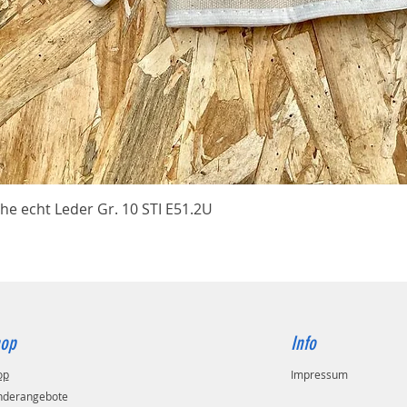
Schnellansicht
he echt Leder Gr. 10 STI E51.2U
op
Info
op
Impressum
nderangebote