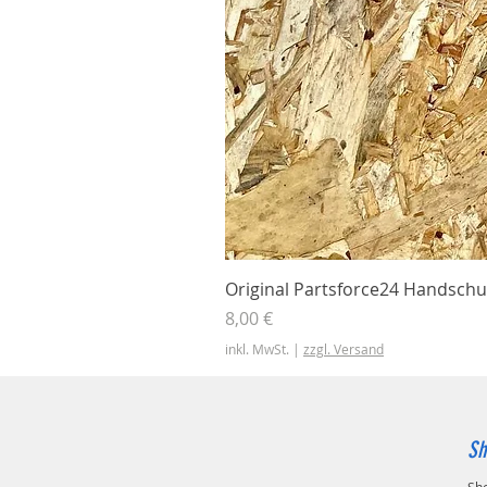
Original Partsforce24 Handschu
Preis
8,00 €
inkl. MwSt.
|
zzgl. Versand
Sh