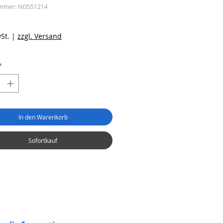
ummer: NO551214
eis
St.
|
zzgl. Versand
*
In den Warenkorb
Sofortkauf