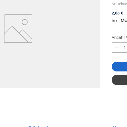
Artikeln
Pr
2,68 €
inkl. Mw
Anzahl