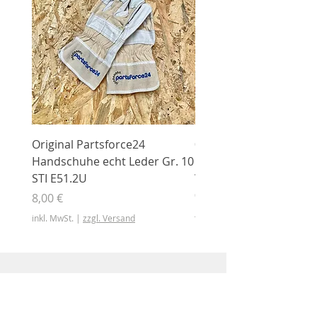
Original Partsforce24
000 03 016 00 Stützrolle
Handschuhe echt Leder Gr. 10
mit Gummimantel
STI E51.2U
WÜHLMAUS Original
000.03.016.00
Preis
8,00 €
Preis
46,50 €
inkl. MwSt.
|
zzgl. Versand
inkl. MwSt.
Shop
Shop