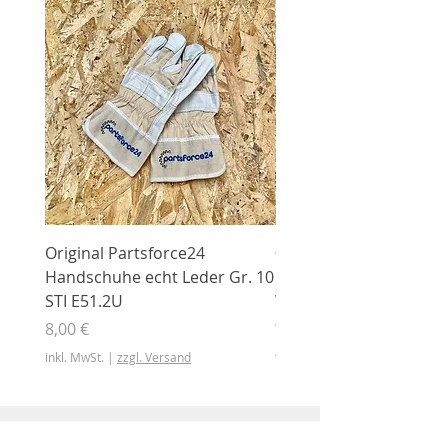
Original Partsforce24
000 03 016 00 Stützrolle
Handschuhe echt Leder Gr. 10
mit Gummimantel
STI E51.2U
WÜHLMAUS Original
000.03.016.00
Preis
8,00 €
Preis
46,50 €
inkl. MwSt.
|
zzgl. Versand
inkl. MwSt.