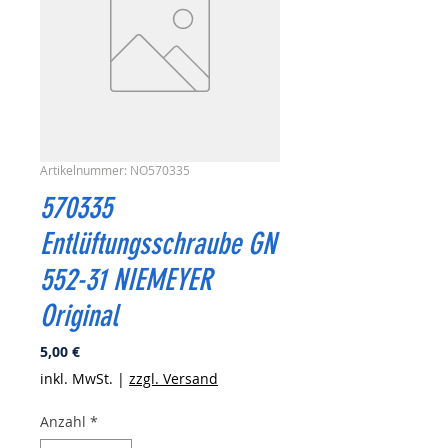
Artikelnummer: NO570335
570335
Entlüftungsschraube GN
552-31 NIEMEYER
Original
Preis
5,00 €
inkl. MwSt.
|
zzgl. Versand
Anzahl
*