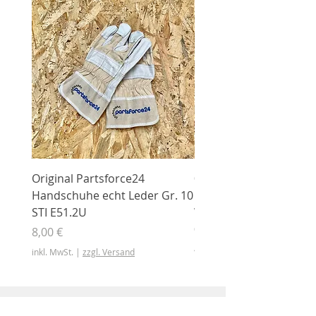
Original Partsforce24
000 03 016 00 Stützrolle
Handschuhe echt Leder Gr. 10
mit Gummimantel
STI E51.2U
WÜHLMAUS Original
000.03.016.00
Preis
8,00 €
Preis
46,50 €
inkl. MwSt.
|
zzgl. Versand
inkl. MwSt.