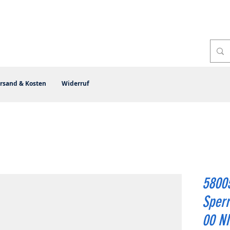
rsand & Kosten
Widerruf
58005
Sperr
00 NI