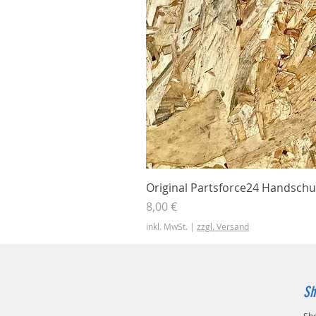
Original Partsforce24 Handschu
Preis
8,00 €
inkl. MwSt.
|
zzgl. Versand
Sh