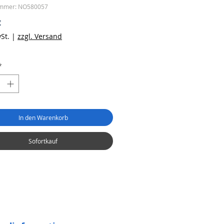
ummer: NO580057
Preis
€
St.
|
zzgl. Versand
*
In den Warenkorb
Sofortkauf