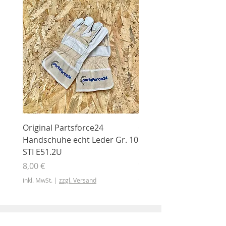
Original Partsforce24
000 03 016 00 Stützrolle
Handschuhe echt Leder Gr. 10
mit Gummimantel
STI E51.2U
WÜHLMAUS Original
000.03.016.00
Preis
8,00 €
Preis
46,50 €
inkl. MwSt.
|
zzgl. Versand
inkl. MwSt.