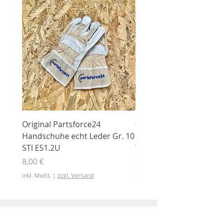
Original Partsforce24
000 03 016 00 Stützrolle
Handschuhe echt Leder Gr. 10
mit Gummimantel
STI E51.2U
WÜHLMAUS Original
000.03.016.00
Preis
8,00 €
Preis
46,50 €
inkl. MwSt.
|
zzgl. Versand
inkl. MwSt.