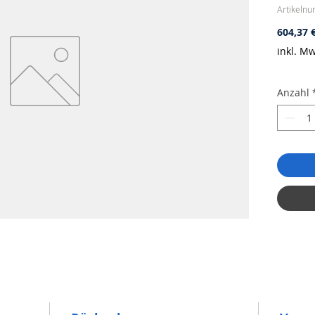
Artikeln
604,37 
inkl. Mw
Anzahl