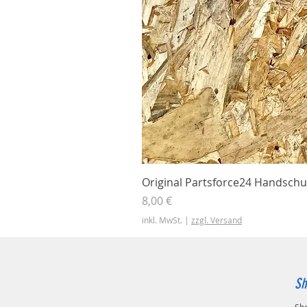
Original Partsforce24 Handschu
Preis
8,00 €
inkl. MwSt.
|
zzgl. Versand
Sh