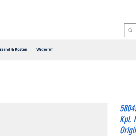
rsand & Kosten
Widerruf
58045
Kpl.
Origi