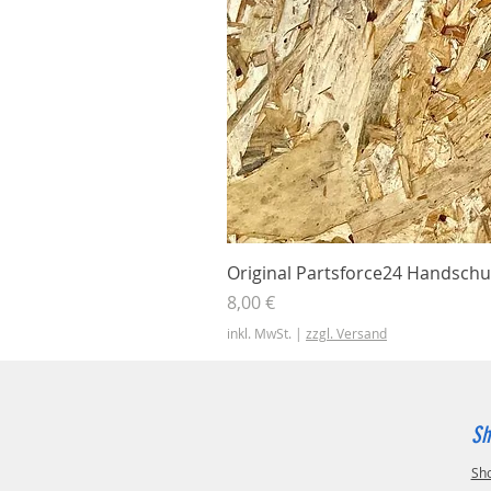
Original Partsforce24 Handschu
Preis
8,00 €
inkl. MwSt.
|
zzgl. Versand
Sh
Sh