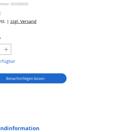
ummer: NO580609
Preis
€
St.
|
zzgl. Versand
*
erfügbar
Benachrichtigen lassen
andinformation