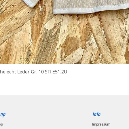
Schnellansicht
he echt Leder Gr. 10 STI E51.2U
op
Info
op
Impressum