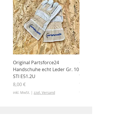
Original Partsforce24
000 03 016 00 Stützrolle
Handschuhe echt Leder Gr. 10
mit Gummimantel
STI E51.2U
WÜHLMAUS Original
000.03.016.00
Preis
8,00 €
Preis
46,50 €
inkl. MwSt.
|
zzgl. Versand
inkl. MwSt.
Shop