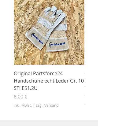
Original Partsforce24
000 03 016 00 Stützrolle
Handschuhe echt Leder Gr. 10
mit Gummimantel
STI E51.2U
WÜHLMAUS Original
000.03.016.00
Preis
8,00 €
Preis
46,50 €
inkl. MwSt.
|
zzgl. Versand
inkl. MwSt.
Shop