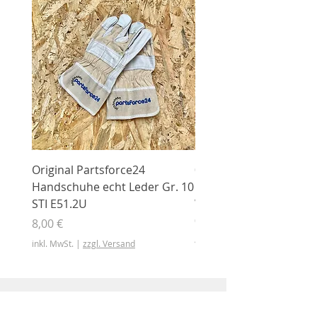
Original Partsforce24
000 03 016 00 Stützrolle
Handschuhe echt Leder Gr. 10
mit Gummimantel
STI E51.2U
WÜHLMAUS Original
000.03.016.00
Preis
8,00 €
Preis
46,50 €
inkl. MwSt.
|
zzgl. Versand
inkl. MwSt.
Shop