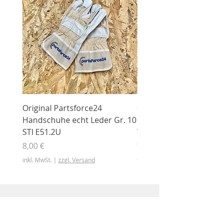
Original Partsforce24
000 03 016 00 Stützrolle
Handschuhe echt Leder Gr. 10
mit Gummimantel
STI E51.2U
WÜHLMAUS Original
000.03.016.00
Preis
8,00 €
Preis
46,50 €
inkl. MwSt.
|
zzgl. Versand
inkl. MwSt.
Shop