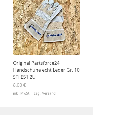
Original Partsforce24
000 03 016 00 Stützrolle
Handschuhe echt Leder Gr. 10
mit Gummimantel
STI E51.2U
WÜHLMAUS Original
000.03.016.00
Preis
8,00 €
Preis
46,50 €
inkl. MwSt.
|
zzgl. Versand
inkl. MwSt.
Shop