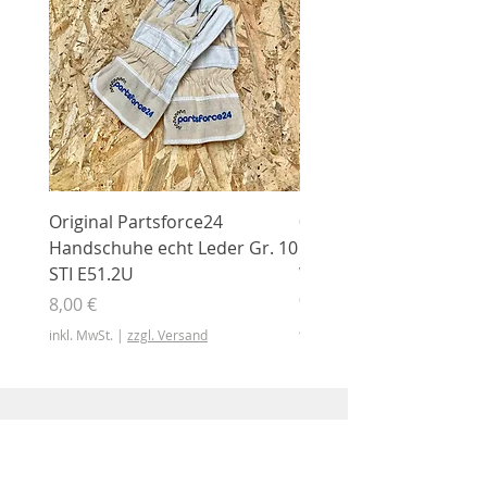
Original Partsforce24
000 03 016 00 Stützrolle
Handschuhe echt Leder Gr. 10
mit Gummimantel
STI E51.2U
WÜHLMAUS Original
000.03.016.00
Preis
8,00 €
Preis
46,50 €
inkl. MwSt.
|
zzgl. Versand
inkl. MwSt.
Shop
Shop