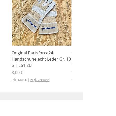
Original Partsforce24
000 03 016 00 Stützrolle
Handschuhe echt Leder Gr. 10
mit Gummimantel
STI E51.2U
WÜHLMAUS Original
000.03.016.00
Preis
8,00 €
Preis
46,50 €
inkl. MwSt.
|
zzgl. Versand
inkl. MwSt.
Shop
Shop