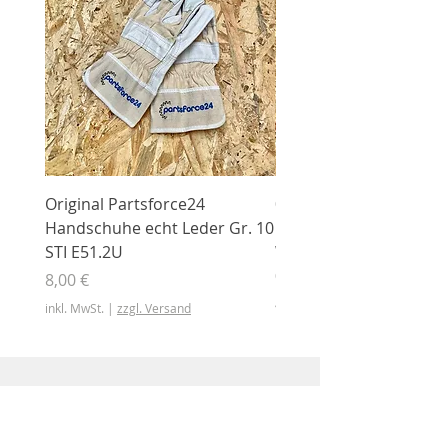
Original Partsforce24
000 03 016 00 Stützrolle
Handschuhe echt Leder Gr. 10
mit Gummimantel
STI E51.2U
WÜHLMAUS Original
000.03.016.00
Preis
8,00 €
Preis
46,50 €
inkl. MwSt.
|
zzgl. Versand
inkl. MwSt.
Shop
Shop