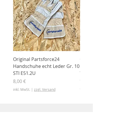
Original Partsforce24
000 03 016 00 Stützrolle
Handschuhe echt Leder Gr. 10
mit Gummimantel
STI E51.2U
WÜHLMAUS Original
000.03.016.00
Preis
8,00 €
Preis
46,50 €
inkl. MwSt.
|
zzgl. Versand
inkl. MwSt.
Shop
Shop