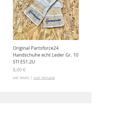
Original Partsforce24
000 03 016 00 Stützrolle
Handschuhe echt Leder Gr. 10
mit Gummimantel
STI E51.2U
WÜHLMAUS Original
000.03.016.00
Preis
8,00 €
Preis
46,50 €
inkl. MwSt.
|
zzgl. Versand
inkl. MwSt.
Shop
Shop
Sonderangebote