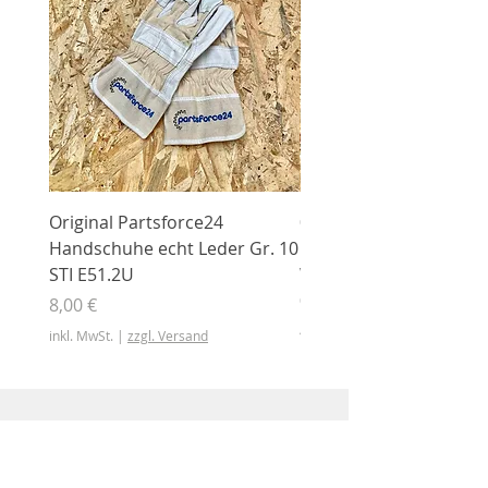
Original Partsforce24
000 03 016 00 Stützrolle
Handschuhe echt Leder Gr. 10
mit Gummimantel
STI E51.2U
WÜHLMAUS Original
000.03.016.00
Preis
8,00 €
Preis
46,50 €
inkl. MwSt.
|
zzgl. Versand
inkl. MwSt.
Shop
Shop