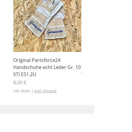
Original Partsforce24
000 03 016 00 Stützrolle
Handschuhe echt Leder Gr. 10
mit Gummimantel
STI E51.2U
WÜHLMAUS Original
000.03.016.00
Preis
8,00 €
Preis
46,50 €
inkl. MwSt.
|
zzgl. Versand
inkl. MwSt.
Shop
Shop